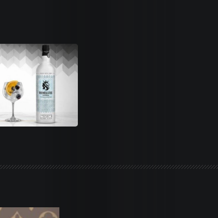
Life
Trends
Dames
Money
Sports