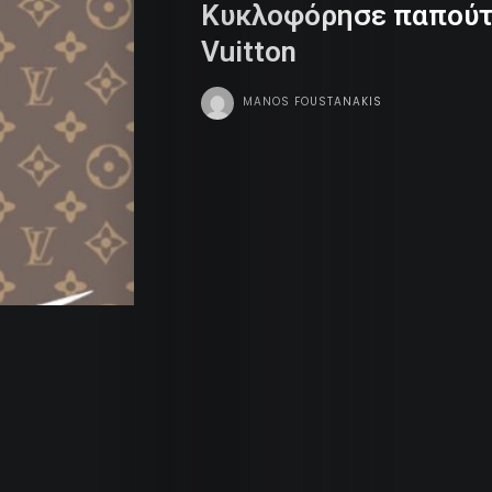
Κυκλοφόρησε παπούτσ
Dope
Vuitton
Tv
MANOS FOUSTANAKIS
Team
Contact
Radio
Search