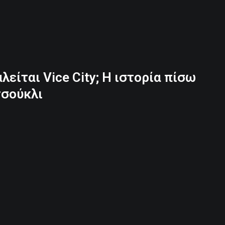
λείται Vice City; Η ιστορία πίσω
τσούκλι