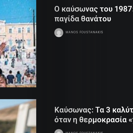
Ο καύσωνας του 1987:
Money
παγίδα θανάτου
Sports
MANOS FOUSTANAKIS
Dope
Tv
Team
Contact
Radio
Καύσωνας: Τα 3 καλύ
όταν η θερμοκρασία «
Search