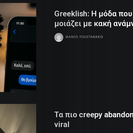
Greeklish: Η μόδα πο
μοιάζει με κακή ανάμ
MANOS FOUSTANAKIS
Τα πιο creepy abando
viral