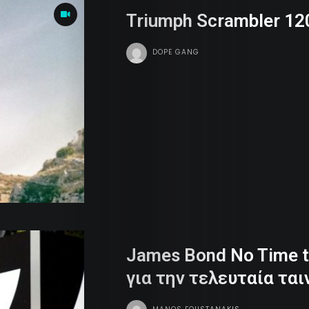
Triumph Scrambler 12
Money
DOPE GANG
Sports
Dope
Tv
Team
Contact
Radio
James Bond No Time t
για την τελευταία ταιν
Search