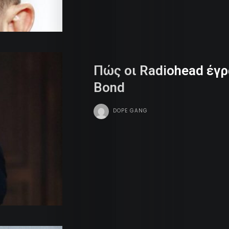
Πώς οι Radiohead έγρ
Bond
DOPE GANG
Life
Trends
Dames