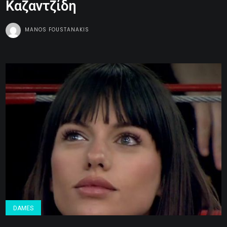
Καζαντζίδη
MANOS FOUSTANAKIS
DAMES