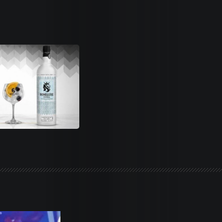
Life
Trends
Dames
Money
Sports