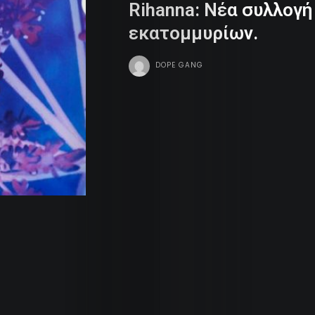
Rihanna: Νέα συλλογ
Dope
εκατομμυρίων.
Tv
DOPE GANG
Team
Contact
Radio
Search