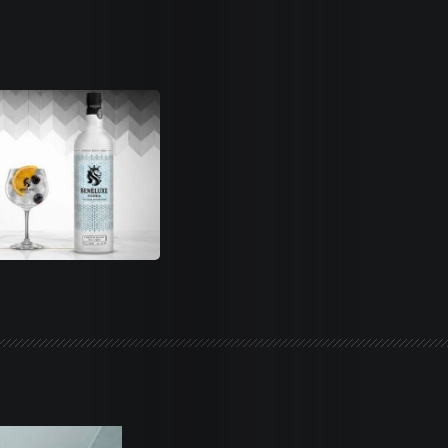
Life
Trends
Dames
Money
Sports