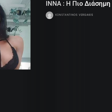
ΙΝΝΑ : Η Πιο Διάσημ
Dope
KONSTANTINOS VERGAKIS
Tv
Team
Contact
Radio
Search