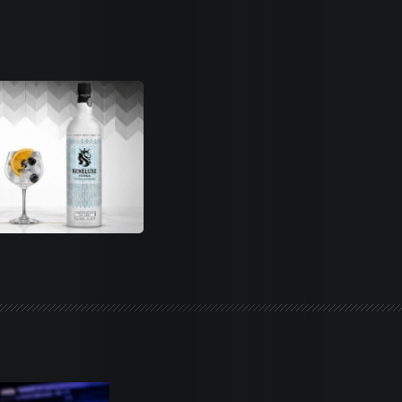
Life
Trends
Dames
Money
Sports