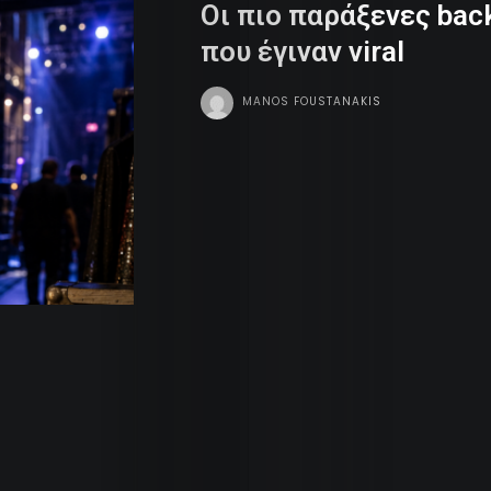
Οι πιο παράξενες back
Dope
που έγιναν viral
Tv
MANOS FOUSTANAKIS
Team
Contact
Radio
Search