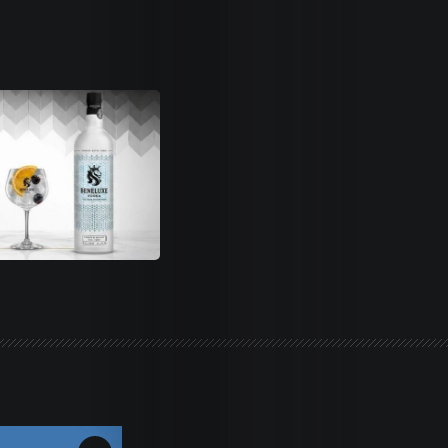
Life
Trends
Dames
Money
Sports