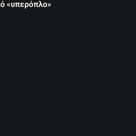
κό «υπερόπλο»