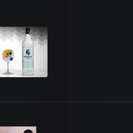
Life
Trends
Dames
Money
Sports