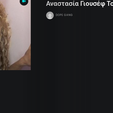
Αναστασία Γιουσέφ Τ
Dope
DOPE GANG
Tv
Team
Contact
Radio
Search