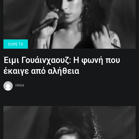
DOPE TV
Έιμι Γουάινχαουζ: Η φωνή που
έκαιγε από αλήθεια
INNA