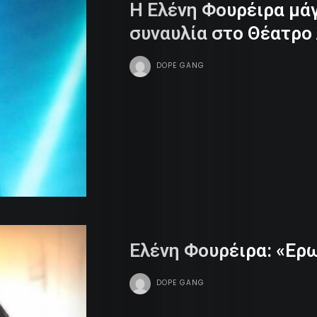
H Ελένη Φουρέιρα μάγ
συναυλία στο Θέατρο
DOPE GANG
Eλένη Φουρέιρα: «Ερ
Life
DOPE GANG
Trends