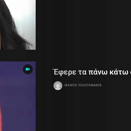
Dames
Money
Sports
Dope
Tv
Έφερε τα πάνω κάτω 
Team
MANOS FOUSTANAKIS
Contact
Radio