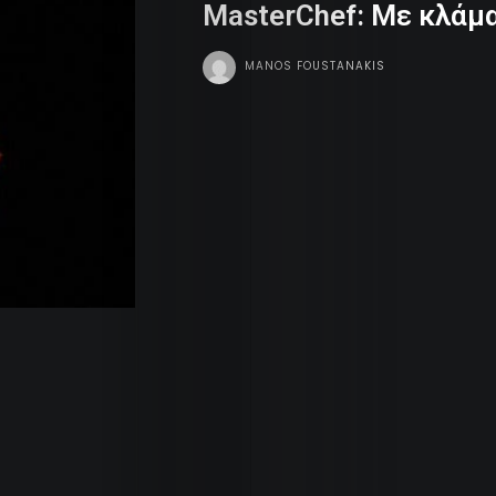
MasterChef: Με κλάμ
Dope
MANOS FOUSTANAKIS
Tv
Team
Contact
Radio
Search