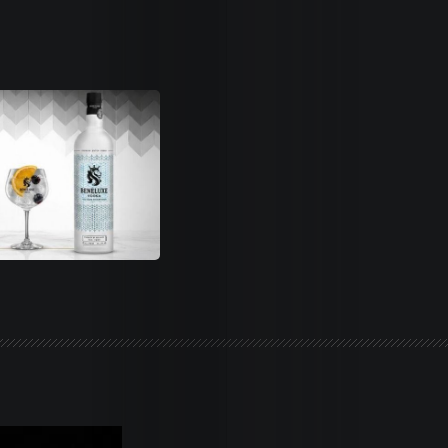
Life
Trends
Dames
Money
Sports