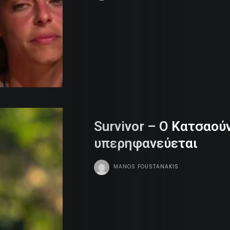
Dames
Money
Sports
Dope
Tv
Survivor – O Kατσαού
υπερηφανεύεται
Team
MANOS FOUSTANAKIS
Contact
Radio