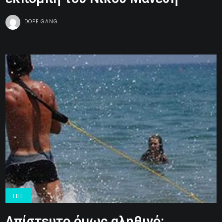
DOPE GANG
LIFE
Απίστευτο όμως αληθινό: