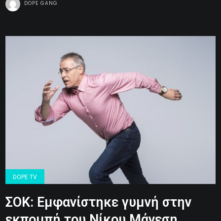
DOPE GANG
DOPE TV
ΣΟΚ: Εμφανίστηκε γυμνή στην
εκπομπή του Νίκου Μάνεση