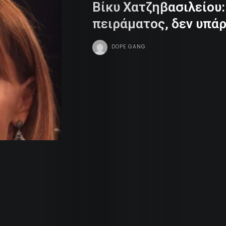
Βίκυ Χατζηβασιλείου:
Dope
πειράματος, δεν υπάρ
Tv
DOPE GANG
Team
Contact
Radio
Search