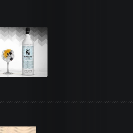
Life
Trends
Dames
Money
Sports