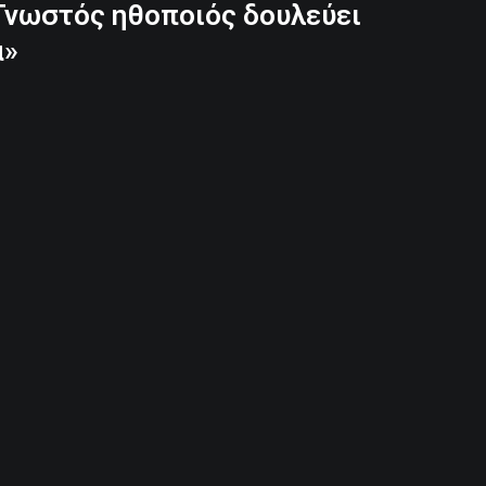
Γνωστός ηθοποιός δουλεύει
α»