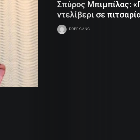
Σπύρος Μπιμπίλας: «
Dope
ντελίβερι σε πιτσαρί
Tv
DOPE GANG
Team
Contact
Radio
Search